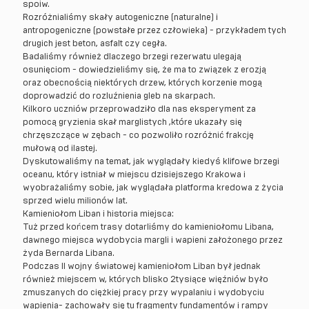
spoiw.
Rozróżnialiśmy skały autogeniczne (naturalne) i
antropogeniczne (powstałe przez człowieka) - przykładem tych
drugich jest beton, asfalt czy cegła.
Badaliśmy również dlaczego brzegi rezerwatu ulegają
osunięciom - dowiedzieliśmy się, że ma to związek z erozją
oraz obecnością niektórych drzew, których korzenie mogą
doprowadzić do rozluźnienia gleb na skarpach.
Kilkoro uczniów przeprowadziło dla nas eksperyment za
pomocą gryzienia skał marglistych ,które ukazały się
chrzęszczące w zębach - co pozwoliło rozróżnić frakcję
mułową od ilastej.
Dyskutowaliśmy na temat, jak wyglądały kiedyś klifowe brzegi
oceanu, który istniał w miejscu dzisiejszego Krakowa i
wyobrażaliśmy sobie, jak wyglądała platforma kredowa z życia
sprzed wielu milionów lat.
Kamieniołom Liban i historia miejsca:
Tuż przed końcem trasy dotarliśmy do kamieniołomu Libana,
dawnego miejsca wydobycia margli i wapieni założonego przez
żyda Bernarda Libana.
Podczas II wojny światowej kamieniołom Liban był jednak
również miejscem w, których blisko 2tysiące więźniów było
zmuszanych do ciężkiej pracy przy wypalaniu i wydobyciu
wapienia- zachowały się tu fragmenty fundamentów i rampy