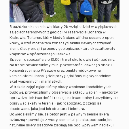
8 października uczniowie klasy 2b wzięli udział w wyjątkowych
zajęciach terenowych z geologii w rezerwacie Bonarka w
Krakowie. To teren, który kiedyś stanowił dno oceanu z epoki
kredy, a dziś można tam zobaczyć skutki dawnych trzęsień
ziemi, ślady erozji i procesy geologiczne, które ukształtowały
krajobraz współczesnego Krakowa.
Spacer rozpoczął się o 10:00 i trwał około dwie i pół godziny.
Na trasie odwiedziliśmy m.in. pozostałości dawnego obozu
koncentracyjnego Płaszów oraz punkty widokowe na
kamieniołom Libana, gdzie przyglądaliśmy się wychodniom
skał wapiennych i marglistych.
W trakcie zajęć oglądaliśmy skały wapienne i badaliśmy ich
budowę, prowadziliśmy obserwacje składu wapieni - niektórzy
sprawdzali ich twardość i reakcję na kwas solny i uczyliśmy się
opisywać skały w terenie - jak rozpoznać, z czego są
zbudowane, jaka jest ich struktura i tekstura.
Dowiedzieliśmy się, że beton jest w pewnym sensie skałą
sztuczną - powstaje z wody, cementu i piasku, podobnie jak
naturalne skały osadowe zlepiają się pod wpływem nacisku i